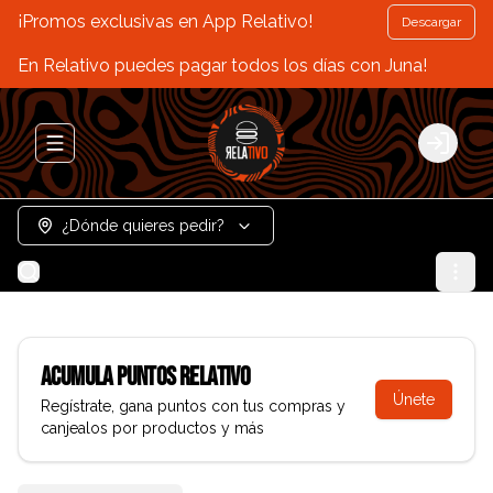
¡Promos exclusivas en App Relativo!
Descargar
En Relativo puedes pagar todos los días con Juna!
Abrir menu de navegación
Login
¿Dónde quieres pedir?
Acumula
Puntos Relativo
Únete
Regístrate, gana puntos con tus compras y
canjealos por productos y más